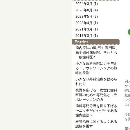
2024年3月 (1)
2023年8月 (4)
2023年5月 (2)
2023年4月 (1)
2021年3月 (1)
2017年3月 (1)
Entries
歯内療法の選択肢: 専門医、
歯学部付属病院、それとも
一般歯科医?
小さな歯科医院に力を与え
る：アウトソーシングの戦
略的役割
いきなり外科治療を勧めら
例
れたら
か
視野を広げる：次世代歯科
特
医師のための専門化とコラ
般
ボレーションの力
ン
上
歯科専門分野を掘り下げる
〜ニッチだがやり甲斐ある
今
歯内療法〜
を
根管治療に関するよくある
誤解を覆す
歯