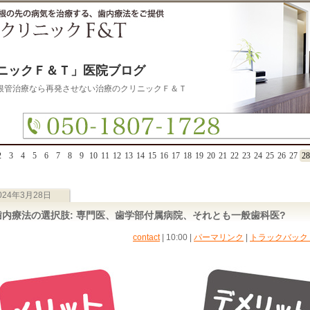
ニックＦ＆Ｔ」医院ブログ
根管治療なら再発させない治療のクリニックＦ＆Ｔ
2
3
4
5
6
7
8
9
10
11
12
13
14
15
16
17
18
19
20
21
22
23
24
25
26
27
28
024年3月28日
歯内療法の選択肢: 専門医、歯学部付属病院、それとも一般歯科医?
contact
| 10:00
|
パーマリンク
|
トラックバック (