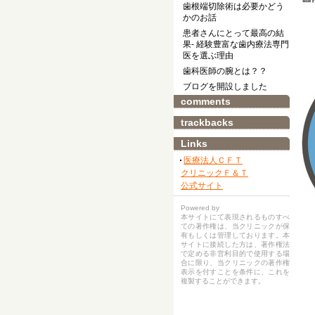
歯根端切除術は必要かどう
かのお話
患者さんにとって最高の結
果- 経験豊富な歯内療法専門
医を選ぶ理由
歯科医師の腕とは？？
ブログを開設しました
comments
trackbacks
Links
医療法人ＣＦＴ
クリニックＦ＆Ｔ
公式サイト
Powered by
本サイトにて表現されるものすべ
ての著作権は、当クリニックが保
有もしくは管理しております。本
サイトに接続した方は、著作権法
で定める非営利目的で使用する場
合に限り、当クリニックの著作権
表示を付すことを条件に、これを
複製することができます。