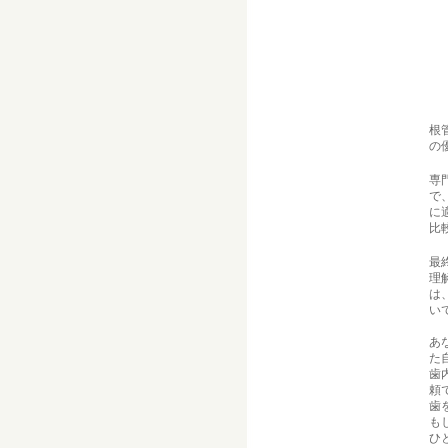
根
の
専
で
に
比
最
理
は
い
あ
た
歯
頼
歯
も
ひ