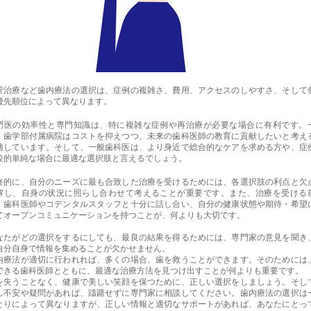
管治療など歯内療法の選択は、症例の複雑さ、費用、アクセスのしやすさ、そして
優先順位によって異なります。
門医の効率性と専門知識は、特に複雑な症例や再治療が必要な場合に有利です。
、歯学部付属病院はコストを抑えつつ、未来の歯科医師の教育に貢献したいと考え
適しています。そして、一般歯科医は、より身近で総合的なケアを求める方や、症
較的単純な場合に最適な選択肢と言えるでしょう。
終的に、自分のニーズに最も合致した治療を受けるためには、各選択肢の利点と欠
解し、自身の状況に照らし合わせて考えることが重要です。また、治療を受ける
、歯科医師やコデンタルスタッフと十分に話し合い、自分の健康状態や期待・希望
てオープンコミュニケーションを持つことが、何よりも大切です。
なたがどの選択をするにしても、最良の結果を得るためには、専門家の意見を聞き
自分自身で情報を集めることが欠かせません。
内療法が適切に行われれば、多くの場合、歯を救うことができます。そのためには
できる歯科医師とともに、最適な治療方法を見つけ出すことが何よりも重要です。
を失うことなく、健康で美しい笑顔を保つために、正しい選択をしましょう。そし
し不安や疑問があれば、躊躇せずに専門家に相談してください。歯内療法の選択は
とりによって異なりますが、正しい情報と適切なサポートがあれば、あなたにとっ