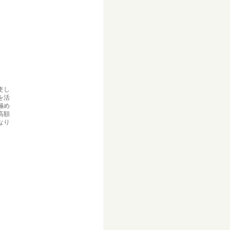
使し
を活
極め
高額
なり