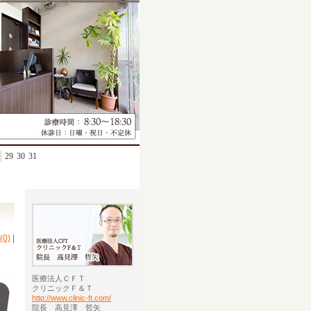
29
30
31
0)
|
医療法人ＣＦＴ
クリニックＦ＆Ｔ
http://www.clinic-ft.com/
院長 高見澤 哲矢