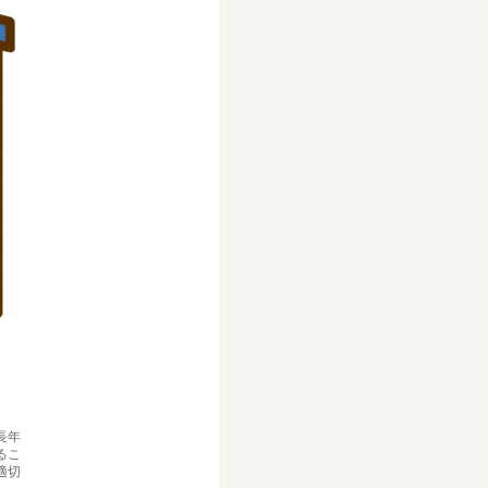
長年
るこ
適切