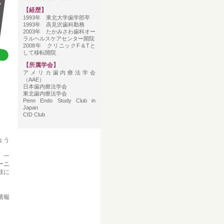
【経歴】
1993年 東北大学歯学部卒
1993年 高見沢歯科勤務
2003年 たかみさわ歯科オー
ラルヘルスケアセンター開院
2008年 クリニックF＆Tと
して移転開院
【所属学会】
アメリカ歯内療法学会
（AAE）
日本歯内療法学会
東北歯内療法学会
Penn Endo Study Club in
Japan
CID Club
ょう
。一
ーニ
肢に
情報