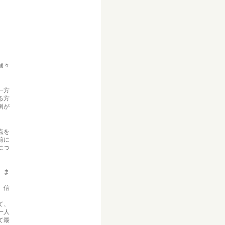
個々
一方
る方
例が
点を
前に
につ
、ま
、信
て、
一人
て最