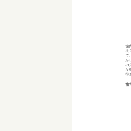
歯
彼
て
か
の
な
得
歯