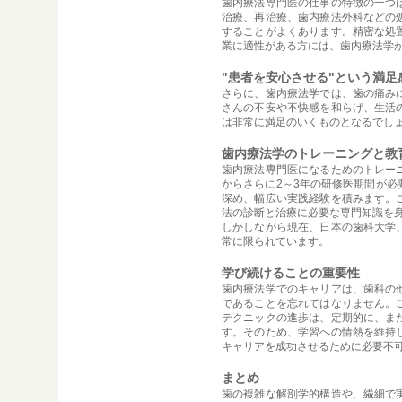
歯内療法専門医の仕事の特徴の一つ
治療、再治療、歯内療法外科などの
することがよくあります。精密な処
業に適性がある方には、歯内療法学
"患者を安心させる"という満足
さらに、歯内療法学では、歯の痛み
さんの不安や不快感を和らげ、生活
は非常に満足のいくものとなるでし
歯内療法学のトレーニングと教
歯内療法専門医になるためのトレー
からさらに2～3年の研修医期間が
深め、幅広い実践経験を積みます。
法の診断と治療に必要な専門知識を
しかしながら現在、日本の歯科大学
常に限られています。
学び続けることの重要性
歯内療法学でのキャリアは、歯科の
であることを忘れてはなりません。
テクニックの進歩は、定期的に、ま
す。そのため、学習への情熱を維持
キャリアを成功させるために必要不
まとめ
歯の複雑な解剖学的構造や、繊細で