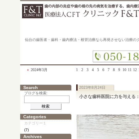
仙台の歯医者・歯科・歯内療法・根管治療なら再発させない治療の
«
2024年3月
1
2
3
4
5
6
7
8
9
10
11
12
Search
2023年8月24日
ブログを検索:
小さな歯科医院に力を与える
Categories
カテゴリー１
(7)
Archives