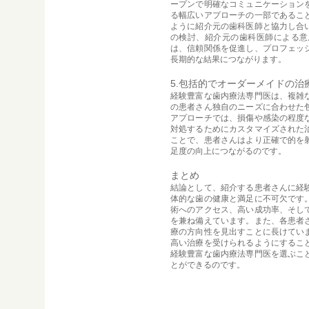
ープンで明確なコミュニケーション
る幅広いアプローチの一部であるこ
ように紹介元の歯科医師と協力し合
の検討、紹介元の歯科医師による意
は、信頼関係を促進し、プロフェッ
長期的な結果につながります。
5.包括的でオーダーメイドの治
経験豊富な歯内療法専門医は、複雑
の患者さん独自のニーズに合わせた
アプローチでは、損傷や感染の程度
対処するためにカスタマイズされた
ことで、患者さんはより正確で的を
足度の向上につながるのです。
まとめ
結論として、紹介する患者さんに経
体的な歯の健康と満足に不可欠です
術へのアクセス、高い成功率、そし
を兼ね備えています。また、各患者
療の方向性を見出すことに長けてい
高い治療を受けられるようにするこ
経験豊富な歯内療法専門医を選ぶこ
とができるのです。