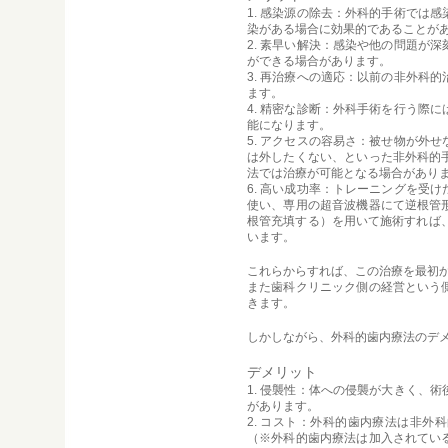
1. 感染源の除去：外科的手術では
染がある場合に効果的であることが
2. 素早い解決：感染や他の問題が
ができる場合があります。
3. 再治療への適応：以前の非外科
ます。
4. 精密な診断：外科手術を行う際
能になります。
5. アクセスの容易さ：被せ物が外
は外したくない、といった非外科的
法では治療が可能となる場合があり
6. 高い成功率：トレーニングを受
使い、専用の超音波機器にて逆根管
根管充填する）を用いて施術すれば
います。
これらからすれば、この治療を最初
また歯科クリニック側の経営という
きます。
しかしながら、外科的歯内療法のデ
デメリット
1. 侵襲性：体への侵襲が大きく、
があります。
2. コスト：外科的歯内療法は非
（※外科的歯内療法は加入されてい