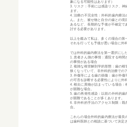
象になる可能性はあります）
3. リスク：手術には感染リスク、
ます。
4. 治療の不完全性：外科的歯内療
ん。また、被せ物と自分の歯との境
あるなど、長期的な予後が不確定で
討する必要があります。
以上を鑑みて私は、多くの場合の第
それを行っても予後が悪い場合に外
では外科的歯内療法を第一選択にし
1. 患者さん側の事情：通院する時
の事情がある場合
2. 複雑な根管解剖学的形態：歯の
狭くなっていて、非外科的治療での
3. 外傷等による歯の損傷：歯が外
の可否を診断する必要性によりに外
4. 根尖に異物が詰まっている場合
が困難な場合。
5. 歯の再発性感染：以前の外科的
が困難であることが多くあります。
6. 非外科的手法のアクセス制限：
合。
これらの場合外科的歯内療法が最良
は歯科医師との相談に基づいて決定