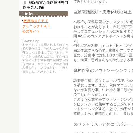
てみたいと思います。
果- 経験豊富な歯内療法専門
医を選ぶ理由
自動電話応対：患者体験の向上
Links
医療法人ＣＦＴ
小規模な歯科医院では、スタッフの
クリニックＦ＆Ｔ
われることがあります。自動電話応
公式サイト
かつプロフェッショナルに対応する
間365日のコンタクトポイントを
す。
Powered by
本サイトにて表現されるものすべ
例えば私が利用している「Ivry（ア
ての著作権は、当クリニックが保
由に作成できるので、編集やアップ
有もしくは管理しております。本
更に、診療中に対応し難い電話（営
サイトに接続した方は、著作権法
も、過度に患者さんをお待たせする
で定める非営利目的で使用する場
合に限り、当クリニックの著作権
表示を付すことを条件に、これを
事務作業のアウトソーシング：
複製することができます。
請求書作成、スケジュール管理、振
を消費します。また、院内マニュア
ないが重要な事、いわゆる第二領域
後回しになりがちです。
このような業務をアウトソーシング
ンピテンシーに集中することができ
ウトソーシングすることで、効率が
蓄積によって正確性も向上し、収益
スペシャリストとのコラボレー