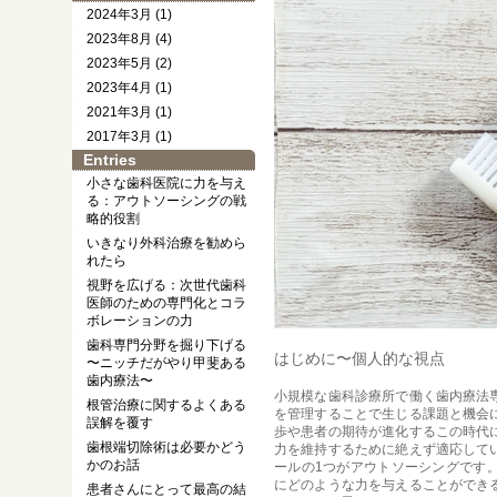
2024年3月 (1)
2023年8月 (4)
2023年5月 (2)
2023年4月 (1)
2021年3月 (1)
2017年3月 (1)
Entries
小さな歯科医院に力を与え
る：アウトソーシングの戦
略的役割
いきなり外科治療を勧めら
れたら
視野を広げる：次世代歯科
医師のための専門化とコラ
ボレーションの力
歯科専門分野を掘り下げる
はじめに〜個人的な視点
〜ニッチだがやり甲斐ある
歯内療法〜
小規模な歯科診療所で働く歯内療法
根管治療に関するよくある
を管理することで生じる課題と機会
誤解を覆す
歩や患者の期待が進化するこの時代
歯根端切除術は必要かどう
力を維持するために絶えず適応して
かのお話
ールの1つがアウトソーシングです
にどのような力を与えることができ
患者さんにとって最高の結