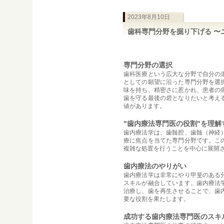
2023年8月10日
歯科専門分野を掘り下げる 〜
専門分野の選択
歯科医療という広大な分野で自分の
としての願望に沿った専門分野を選
味を持ち、精密さに惹かれ、患者の
歯を守る最後の砦となりたいと考え
値があります。
"歯内療法専門医の役割"を理解
歯内療法学は、歯髄腔、歯髄（神経
療に焦点を当てた専門分野です。こ
複雑な処置を行うことを中心に展開
歯内療法のやりがい
歯内療法学は非常にやり甲斐のある
スキルが融合しています。歯内療法
治療し、歯を再生させることで、歯
要な役割を果たします。
成功する歯内療法専門医のスキ