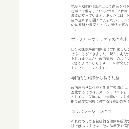
私が3代目歯科医師として家業を引
を継ぐ準備をしている2代目、3代
岐路に立っています。あなたには、
自の道を切り開くまたとないチャン
の診療所や病院との協力関係を育み
す。
ファミリープラクティスの充実
自分の医院を歯内療法に専門化した
せることができました。現在、あな
もしれませんが、歯内療法学のよう
できるようになります。この特化し
をもたらしてくれます。
専門的な知識から得る利益
歯内療法学に付随する専門知識には
進化するにつれ、スペシャリストと
としては、妥協のない最善の、より
的で高度な治療に対する診療所の評
コラボレーションの力
それにつけても包括的な治療を提供
訳ではありません。他の診療所や病