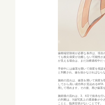
歯根端切除術が必要な条件は、現在
ても根尖病変が治癒しない可能性が
が見える場合は、まだ治療過程中だ
手術中には歯茎を開いて病変を視認
と判断され、歯を抜かなければなら
施術の流れは、歯茎を開いて病変を
してから高い成功率が見込めるMT
用して埋めます。その後、再び歯茎
施術後の流れは、3、4日で抜糸を行
の判断は、X線写真上の透過像が小
ことと、臨床症状がないことです。