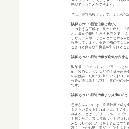
やクラウンで密閉します。これらの
来院で行うことができます。
では、根管治療について、よくある
誤解その1：根管治療は痛い。
このような誤解は、長年にわたって
ん。最新の技術と局所麻酔を使えば
ません。実際、ほとんどの患者さん
報告しています。根管治療の主な目
こされる痛みや不快感を和らげるこ
誤解その2：根管治療が病気や疾患を
数年前、ウェストン・プライスとい
病、関節炎、ガンなどの全身疾患を
の説は誤った研究に基づいており、
根管治療は歯を保存し、体の他の部
です。
誤解その3：根管治療より抜歯の方が
患者さんの中には、根管治療で歯を
る人もいるかもしれません。しかし
存することは、ブリッジやインプラ
を防ぐため、常に抜歯よりも好まれ
み合わせの変化などを引き起こす可
高く、その結果、歯が一生使えるよ