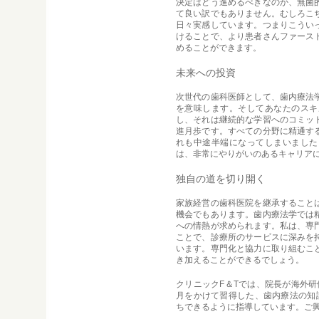
決定はどう進めるべきなのか、無菌
て良い訳でもありません。むしろこ
日々実感しています。つまりこうい
けることで、より患者さんファース
めることができます。
未来への投資
次世代の歯科医師として、歯内療法
を意味します。そしてあなたのスキ
し、それは継続的な学習へのコミッ
進月歩です。すべての分野に精通す
れも中途半端になってしまいました
は、非常にやりがいのあるキャリア
独自の道を切り開く
家族経営の歯科医院を継承すること
機会でもあります。歯内療法学では
への情熱が求められます。私は、専
ことで、診療所のサービスに深みを
います。専門化と協力に取り組むこ
き加えることができるでしょう。
クリニックF＆Tでは、院長が海外研
月をかけて習得した、歯内療法の知
ちできるように指導しています。ご