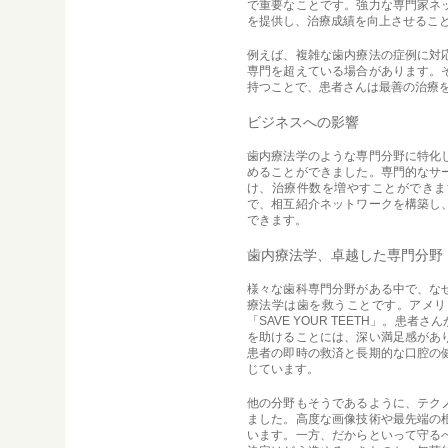
で重要なことです。強力な専門家ネ
を提供し、治療成績を向上させるこ
例えば、複雑な歯内療法の症例に対
専門を超えている場合があります。
持つことで、患者さんは最善の治療
ビジネスへの影響
歯内療法学のような専門分野に特化
めることができました。専門的なサ
け、治療件数を増やすことができま
で、相互紹介ネットワークを構築し
できます。
歯内療法学、卓越した専門分野
様々な歯科専門分野がある中で、な
療法学は歯を救うことです。アメリ
「SAVE YOUR TEETH」。患
を助けることには、深い満足感があ
患者の即時の救済と長期的な口腔の
じています。
他の分野もそうであるように、テク
ました。高度な画像技術や最先端の
います。一方、だからといって守る