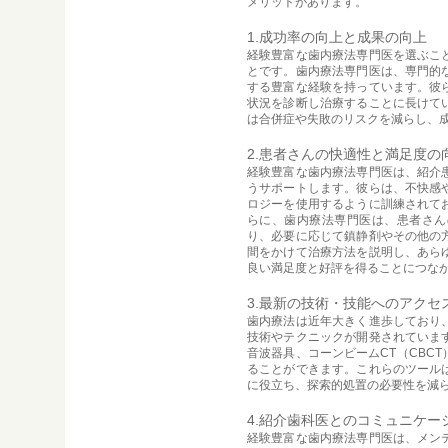
メリットがあります。
1.成功率の向上と成果の向上
経験豊富な歯内療法専門医を選ぶこ
とです。歯内療法専門医は、専門的
する豊富な経験を持っています。彼
状況を診断し治療することに長けて
は合併症や失敗のリスクを減らし、
2.患者さんの快適性と満足度の
経験豊富な歯内療法専門医は、紹介
うサポートします。彼らは、不快感
ロジーを使用するように訓練されて
らに、歯内療法専門医は、患者さん
り、必要に応じて鎮静剤やその他の
間をかけて治療方法を説明し、あら
良い満足度と好評を得ることにつな
3.最新の技術・技能へのアクセ
歯内療法は近年大きく進歩しており
技術やテクニックが開発されていま
音波器具、コーンビームCT（CBC
ることができます。これらのツール
に役立ち、探索的処置の必要性を減
4.紹介歯科医とのコミュニケー
経験豊富な歯内療法専門医は、メン