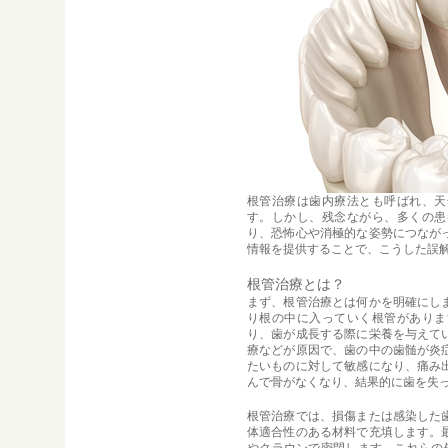
根管治療は歯内療法とも呼ばれ、天
す。しかし、残念ながら、多くの患
り、恐怖心や消極的な姿勢につなが
情報を提供することで、こうした誤
根管治療とは？
まず、根管治療とは何かを明確にし
り根の中に入っていく根管がありま
り、歯が成長する際に栄養を与えて
療などが原因で、歯の中の歯髄が炎
たいものに対して敏感になり、痛み
んで骨がなくなり、結果的に歯を失
根管治療では、損傷または感染した
体適合性のある材料で充填します。