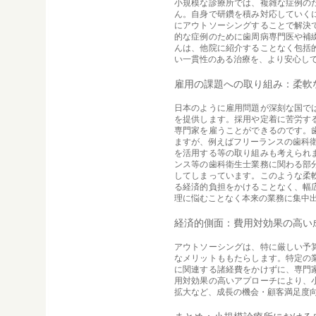
小規模な診療所では、複雑な症例の
ん。自身で研鑽を積み対応していく
にアウトソーシングすることで解決
的な症例のために歯周病専門医や補
んは、他院に紹介することなく包括
い一貫性のある治療を、より安心し
雇用の課題への取り組み：柔軟
日本のように雇用問題が深刻な国で
を提供します。採用や定着に苦労す
専門家を雇うことができるのです。
ますが、例えばフリーランスの歯科衛
を活用する等の取り組みも考えられ
ンス等の歯科衛生士業務に関わる部
してしまっています。このような柔
る経済的負担をかけることなく、幅
理に悩むことなく本来の業務に集中
経済的側面：費用対効果の高い
アウトソーシングは、特に厳しい予
なメリットももたらします。特定の
に関連する諸経費をかけずに、専門
用対効果の高いアプローチにより、
拡大など、成長の機会・顧客満足度