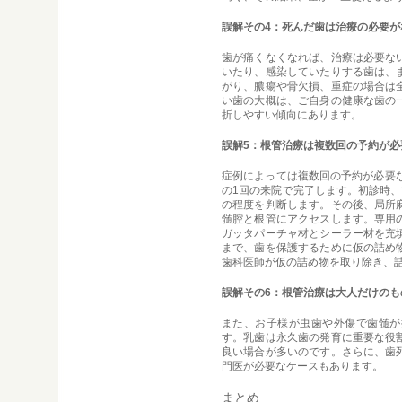
誤解その4：死んだ歯は治療の必要が
歯が痛くなくなれば、治療は必要な
いたり、感染していたりする歯は、
がり、膿瘍や骨欠損、重症の場合は
い歯の大概は、ご自身の健康な歯の
折しやすい傾向にあります。
誤解5：根管治療は複数回の予約が必
症例によっては複数回の予約が必要
の1回の来院で完了します。初診時
の程度を判断します。その後、局所
髄腔と根管にアクセスします。専用
ガッタパーチャ材とシーラー材を充
まで、歯を保護するために仮の詰め
歯科医師が仮の詰め物を取り除き、
誤解その6：根管治療は大人だけのも
また、お子様が虫歯や外傷で歯髄が
す。乳歯は永久歯の発育に重要な役
良い場合が多いのです。さらに、歯
門医が必要なケースもあります。
まとめ